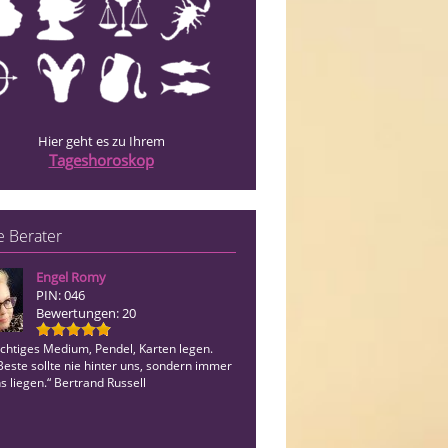
Hier geht es zu Ihrem
Tageshoroskop
 Berater
Engel Romy
Kendra
PIN: 046
PIN: 836
Bewertungen: 20
Bewertungen: 29
ichtiges Medium, Pendel, Karten legen.
Es gibt immer einen Weg 🍀 bei Pause 
este sollte nie hinter uns, sondern immer
bitte RR nutzen ♡
s liegen.“ Bertrand Russell