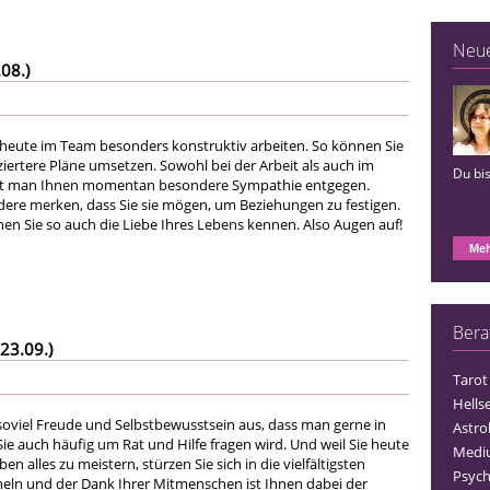
Neu
08.)
e heute im Team besonders konstruktiv arbeiten. So können Sie
iertere Pläne umsetzen. Sowohl bei der Arbeit als auch im
Du bis
ngt man Ihnen momentan besondere Sympathie entgegen.
dere merken, dass Sie sie mögen, um Beziehungen zu festigen.
nen Sie so auch die Liebe Ihres Lebens kennen. Also Augen auf!
Meh
Bera
23.09.)
Tarot
Hells
 soviel Freude und Selbstbewusstsein aus, dass man gerne in
Astro
Sie auch häufig um Rat und Hilfe fragen wird. Und weil Sie heute
Medi
n alles zu meistern, stürzen Sie sich in die vielfältigsten
Psych
eln und der Dank Ihrer Mitmenschen ist Ihnen dabei der