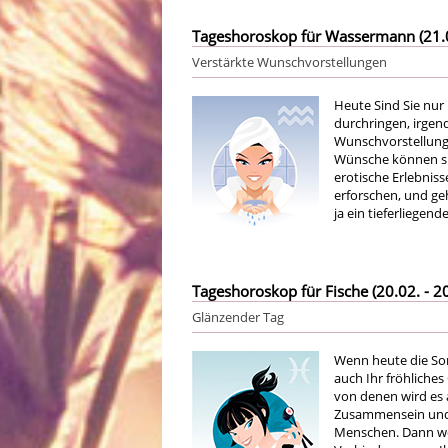
Tageshoroskop für Wassermann (21.01
Verstärkte Wunschvorstellungen
Heute Sind Sie nur
durchringen, irge
Wunschvorstellung
Wünsche können si
erotische Erlebniss
erforschen, und geh
ja ein tieferliegen
Tageshoroskop für Fische (20.02. - 20
Glänzender Tag
Wenn heute die Sonn
auch Ihr fröhliche
von denen wird es a
Zusammensein und 
Menschen. Dann we