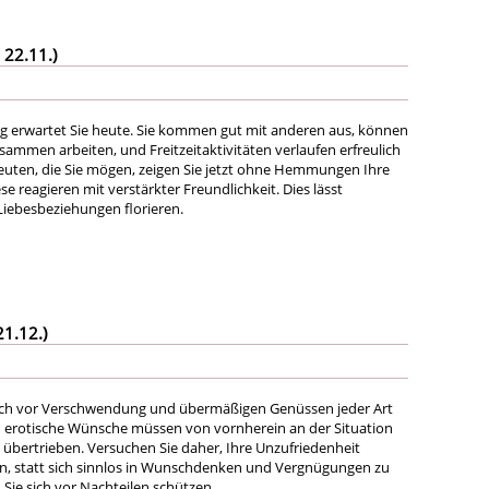
 22.11.)
g erwartet Sie heute. Sie kommen gut mit anderen aus, können
sammen arbeiten, und Freitzeitaktivitäten verlaufen erfreulich
euten, die Sie mögen, zeigen Sie jetzt ohne Hemmungen Ihre
e reagieren mit verstärkter Freundlichkeit. Dies lässt
iebesbeziehungen florieren.
21.12.)
sich vor Verschwendung und übermäßigen Genüssen jeder Art
en erotische Wünsche müssen von vornherein an der Situation
 übertrieben. Versuchen Sie daher, Ihre Unzufriedenheit
n, statt sich sinnlos in Wunschdenken und Vergnügungen zu
Sie sich vor Nachteilen schützen.