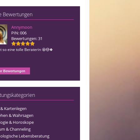
e Bewertungen
Annymoon
Estera
PIN: 006
PIN: 493
Bewertungen: 31
Bewertungen: 155
t so eine tolle Beraterin 🤩😍🍀
Vielen Dank liebe Estera für die tollen
Gespräche 🤗🍀🥰
r Bewertungen
tungskategorien
 & Kartenlegen
ehen & Wahrsagen
logie & Horoskope
um & Channeling
ologische Lebensberatung