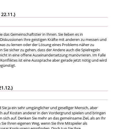
 22.11.)
 das Gemeinschaftstier in Ihnen. Sie lieben es in
 Diskussionen Ihre geistigen Kräfte mit anderen zu messen und
was zu lernen oder der Lösung eines Problems näher zu
Sie sicher zu gehen, dass der Andere auch die Spielregeln
 nicht in eine offene Auseinandersetzung manövrieren. Im Falle
onfliktes ist eine Aussprache aber gerade jetzt nötig und wird
günstigt.
21.12.)
 Sie ja ein sehr umgänglicher und geselliger Mensch, aber
ich auf Kosten anderer in den Vordergrund spielen und bringen
n sich auf. Denken Sie mehr an das gemeinsame Ziel, als an Ihr
Sie Ihren eigenen Weg, wenn Sie Ihre Mitspieler als
sogar Konkurrenz empfinden. Doch tun Sie Ihre