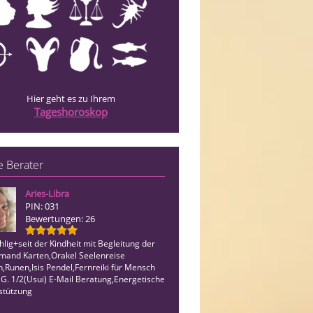
Hier geht es zu Ihrem
Tageshoroskop
 Berater
Aries-Libra
Noemi
PIN: 031
PIN: 036
Bewertungen: 26
Bewertungen: 35
hlig+seit der Kindheit mit Begleitung der
Hellsichtiges, Hellfühliges,
mand Karten,Orakel Seelenreise
Engelmedium/Kartenmedium mit gen
n,Runen,Isis Pendel,Fernreiki für Mensch
Zeitangaben, Tierkommunikation, seh
 G. 1/2(Usui) E-Mail Beratung,Energetische
Trefferquote, ich tauche ein in Deinen
stützung
Schicksalsstrom. Freue mich auf dein