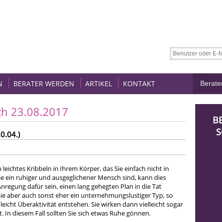
N
BERATER WERDEN
ARTIKEL
KONTAKT
ch 23.08.2017
B
S
0.04.)
 leichtes Kribbeln in Ihrem Körper, das Sie einfach nicht in
ie ein ruhiger und ausgeglichener Mensch sind, kann dies
Anregung dafür sein, einen lang gehegten Plan in die Tat
ie aber auch sonst eher ein unternehmungslustiger Typ, so
eicht Überaktivität entstehen. Sie wirken dann vielleicht sogar
t. In diesem Fall sollten Sie sich etwas Ruhe gönnen.