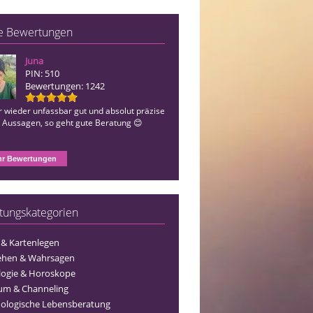
e Bewertungen
Juna
Annymoon
PIN: 510
PIN: 006
Bewertungen: 1242
Bewertungen: 31
 wieder unfassbar gut und absolut präzise
Du bist so eine tolle Beraterin 🤩😍🍀
n Aussagen, so geht gute Beratung 😊
r Bewertungen
tungskategorien
 & Kartenlegen
ehen & Wahrsagen
logie & Horoskope
um & Channeling
ologische Lebensberatung