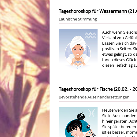
Tageshoroskop für Wassermann (21.01
Launische Stimmung
Auch wenn Sie sons
Vielzahl von Gefüh
Lassen Sie sich dav
positiven Seiten. 
etwas gelingt, so da
Ihnen dieses Glück 
diesen Tiefschlag z
Tageshoroskop für Fische (20.02. - 20
Bevorstehende Auseinandersetzungen
Heute werden Sie al
Sie in Auseinander
hineingeraten. Acht
Sie später bereuen
ist es besser, mom