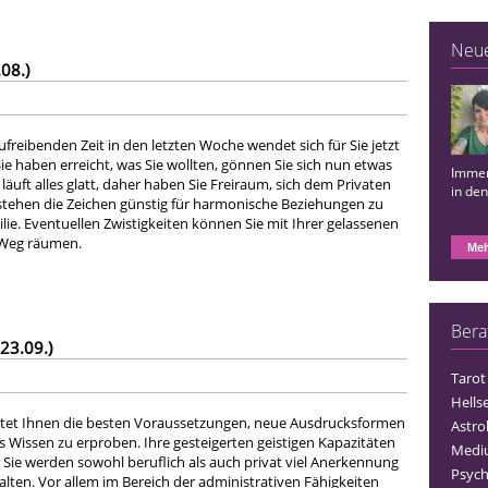
Neu
08.)
freibenden Zeit in den letzten Woche wendet sich für Sie jetzt
ie haben erreicht, was Sie wollten, gönnen Sie sich nun etwas
Immer
 läuft alles glatt, daher haben Sie Freiraum, sich dem Privaten
in de
tehen die Zeichen günstig für harmonische Beziehungen zu
ie. Eventuellen Zwistigkeiten können Sie mit Ihrer gelassenen
 Weg räumen.
Meh
Bera
23.09.)
Tarot
Hells
etet Ihnen die besten Voraussetzungen, neue Ausdrucksformen
Astro
s Wissen zu erproben. Ihre gesteigerten geistigen Kapazitäten
Medi
 Sie werden sowohl beruflich als auch privat viel Anerkennung
Psych
lten. Vor allem im Bereich der administrativen Fähigkeiten