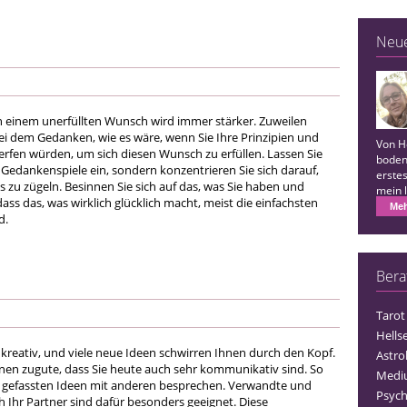
Neu
 einem unerfüllten Wunsch wird immer stärker. Zuweilen
bei dem Gedanken, wie es wäre, wenn Sie Ihre Prinzipien und
Von He
erfen würden, um sich diesen Wunsch zu erfüllen. Lassen Sie
boden
e Gedankenspiele ein, sondern konzentrieren Sie sich darauf,
erste
 zu zügeln. Besinnen Sie sich auf das, was Sie haben und
mein l
ass das, was wirklich glücklich macht, meist die einfachsten
Meh
d.
Bera
Tarot
Hells
 kreativ, und viele neue Ideen schwirren Ihnen durch den Kopf.
Astro
en zugute, dass Sie heute auch sehr kommunikativ sind. So
Medi
u gefassten Ideen mit anderen besprechen. Verwandte und
Psych
 Ihr Partner sind dafür besonders geeignet. Diese