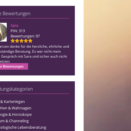
e Bewertungen
Sara
Anouk
PIN: 313
PIN: 410
Bewertungen: 97
Bewertungen: 276
rzen danke für die herzliche, ehrliche und
hervorragende, ehrliche, treffsichere,
ständige Beratung. Es war nicht mein
Beratung.
s Gespräch mit Sara und sicher auch nicht
etztes
r Bewertungen
tungskategorien
 & Kartenlegen
ehen & Wahrsagen
logie & Horoskope
um & Channeling
ologische Lebensberatung