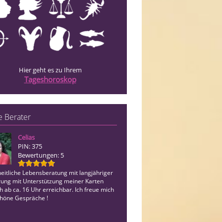
Hier geht es zu Ihrem
Tageshoroskop
 Berater
Celias
Airmed
PIN: 375
PIN: 817
Bewertungen: 5
Bewertungen: 26
eitliche Lebensberatung mit langjähriger
Wenn du es mir erlaubst, erhältst du 
rung mit Unterstützung meiner Karten
eine klare Sicht der jetzigen Situation
h ab ca. 16 Uhr erreichbar. Ich freue mich
auf alle Lebensbereiche. Wenn das
chöne Gespräche !
angenommen werden kann , zeigen si
Lösungen . Ich begleite dich …