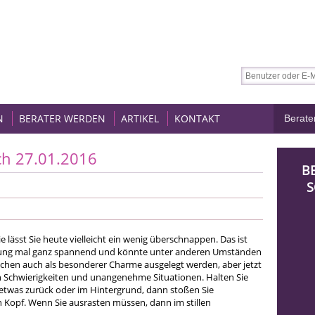
N
BERATER WERDEN
ARTIKEL
KONTAKT
ch 27.01.2016
B
S
e lässt Sie heute vielleicht ein wenig überschnappen. Das ist
ung mal ganz spannend und könnte unter anderen Umständen
hen auch als besonderer Charme ausgelegt werden, aber jetzt
 in Schwierigkeiten und unangenehme Situationen. Halten Sie
r etwas zurück oder im Hintergrund, dann stoßen Sie
Kopf. Wenn Sie ausrasten müssen, dann im stillen