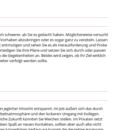
ich schwerer, als Sie es gedacht haben. Möglicherweise versucht
Vorhaben abzubringen oder es sogar ganz zu vereiteln. Lassen
ht entmutigen und sehen Sie es als Herausforderung und Probe
erteidigen Sie Ihre Pläne und setzen Sie sich durch oder passen
 die Gegebenheiten an. Beides wird zeigen, ob Ihr Ziel wirklich
weiter verfolgt werden sollte.
 in jeglicher Hinsicht entspannt. Im Job äußert sich das durch
beitsatmosphäre und den lockeren Umgang mit Kollegen.
liche Zukunft könnten Sie Weichen stellen. Im Privaten setzt
 haben Spaß an neuen Kontakten, sollten aber auch alte nicht
hrer körperlichen Verfassung kommt die derzeitige Harmonie