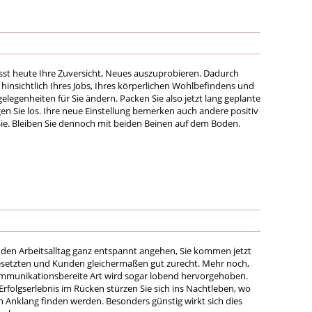
sst heute Ihre Zuversicht, Neues auszuprobieren. Dadurch
 hinsichtlich Ihres Jobs, Ihres körperlichen Wohlbefindens und
legenheiten für Sie ändern. Packen Sie also jetzt lang geplante
en Sie los. Ihre neue Einstellung bemerken auch andere positiv
ie. Bleiben Sie dennoch mit beiden Beinen auf dem Boden.
 den Arbeitsalltag ganz entspannt angehen, Sie kommen jetzt
esetzten und Kunden gleichermaßen gut zurecht. Mehr noch,
ommunikationsbereite Art wird sogar lobend hervorgehoben.
rfolgserlebnis im Rücken stürzen Sie sich ins Nachtleben, wo
n Anklang finden werden. Besonders günstig wirkt sich dies