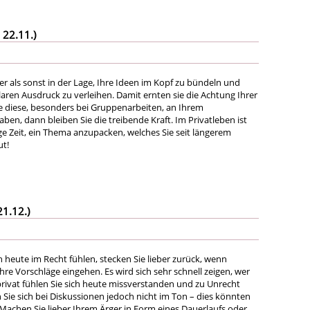
 22.11.)
er als sonst in der Lage, Ihre Ideen im Kopf zu bündeln und
aren Ausdruck zu verleihen. Damit ernten sie die Achtung Ihrer
ie diese, besonders bei Gruppenarbeiten, an Ihrem
ben, dann bleiben Sie die treibende Kraft. Im Privatleben ist
ge Zeit, ein Thema anzupacken, welches Sie seit längerem
ut!
21.12.)
h heute im Recht fühlen, stecken Sie lieber zurück, wenn
Ihre Vorschläge eingehen. Es wird sich sehr schnell zeigen, wer
privat fühlen Sie sich heute missverstanden und zu Unrecht
fen Sie sich bei Diskussionen jedoch nicht im Ton – dies könnten
 Machen Sie lieber Ihrem Ärger in Form eines Dauerlaufs oder