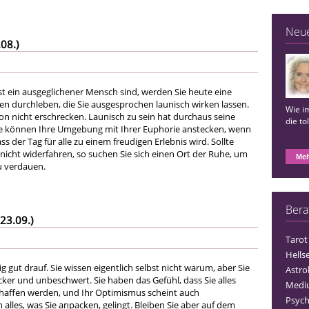
Neu
08.)
t ein ausgeglichener Mensch sind, werden Sie heute eine
len durchleben, die Sie ausgesprochen launisch wirken lassen.
Wie im
on nicht erschrecken. Launisch zu sein hat durchaus seine
die to
Sie können Ihre Umgebung mit Ihrer Euphorie anstecken, wenn
ss der Tag für alle zu einem freudigen Erlebnis wird. Sollte
nicht widerfahren, so suchen Sie sich einen Ort der Ruhe, um
Meh
u verdauen.
Bera
23.09.)
Tarot
Hells
ig gut drauf. Sie wissen eigentlich selbst nicht warum, aber Sie
Astro
ocker und unbeschwert. Sie haben das Gefühl, dass Sie alles
Medi
haffen werden, und Ihr Optimismus scheint auch
Psych
n alles, was Sie anpacken, gelingt. Bleiben Sie aber auf dem