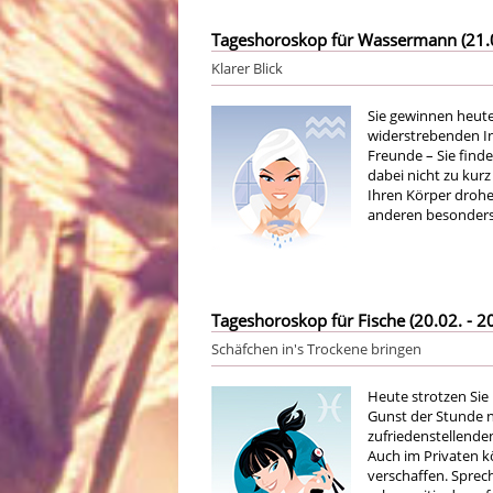
Tageshoroskop für Wassermann (21.01
Klarer Blick
Sie gewinnen heute 
widerstrebenden In
Freunde – Sie finde
dabei nicht zu kur
Ihren Körper drohe
anderen besonders 
Tageshoroskop für Fische (20.02. - 20
Schäfchen in's Trockene bringen
Heute strotzen Sie 
Gunst der Stunde n
zufriedenstellenden
Auch im Privaten k
verschaffen. Sprec