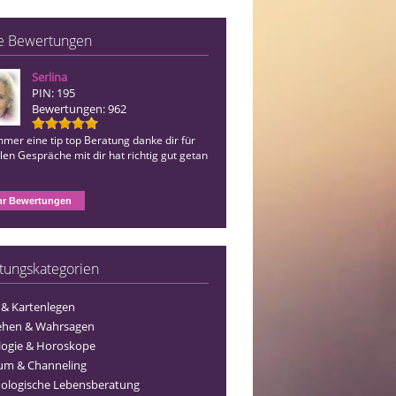
e Bewertungen
Serlina
Mediale Mentorin
PIN: 195
PIN: 113
Bewertungen: 962
Bewertungen: 132
mer eine tip top Beratung danke dir für
Wie immer eine tip top Beratung dank
llen Gespräche mit dir hat richtig gut getan
r Bewertungen
tungskategorien
 & Kartenlegen
ehen & Wahrsagen
logie & Horoskope
um & Channeling
ologische Lebensberatung