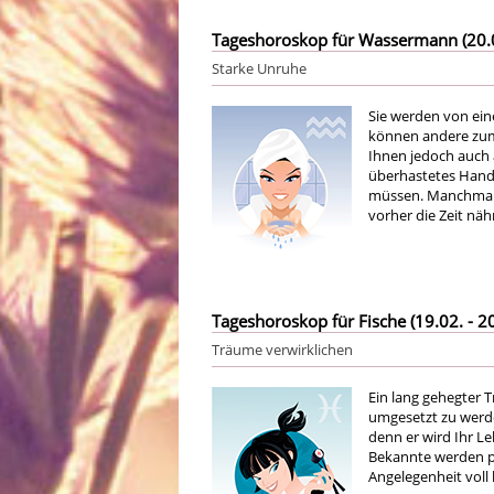
Tageshoroskop für Wassermann (20.01
Starke Unruhe
Sie werden von ein
können andere zum 
Ihnen jedoch auch a
überhastetes Hand
müssen. Manchmal w
vorher die Zeit n
Tageshoroskop für Fische (19.02. - 20
Träume verwirklichen
Ein lang gehegter T
umgesetzt zu werde
denn er wird Ihr L
Bekannte werden po
Angelegenheit voll 