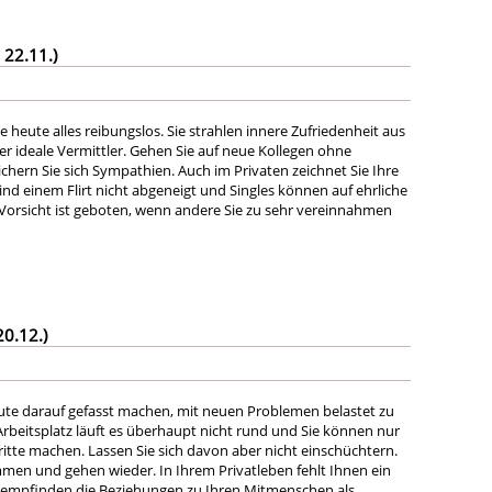
 22.11.)
ie heute alles reibungslos. Sie strahlen innere Zufriedenheit aus
er ideale Vermittler. Gehen Sie auf neue Kollegen ohne
ichern Sie sich Sympathien. Auch im Privaten zeichnet Sie Ihre
sind einem Flirt nicht abgeneigt und Singles können auf ehrliche
Vorsicht ist geboten, wenn andere Sie zu sehr vereinnahmen
20.12.)
ute darauf gefasst machen, mit neuen Problemen belastet zu
rbeitsplatz läuft es überhaupt nicht rund und Sie können nur
ritte machen. Lassen Sie sich davon aber nicht einschüchtern.
en und gehen wieder. In Ihrem Privatleben fehlt Ihnen ein
ie empfinden die Beziehungen zu Ihren Mitmenschen als