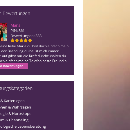
e Bewertungen
Maria
Etu
PIN: 361
PIN: 431
Bewertungen: 333
Bewertungen: 1850
eine liebe Maria du bist doch einfach mein
Eingetroffen🤍, danke für Alles
in der Brandung du baust mich immer
 auf gibst mir die Kraft durchzuhalten du
doch einfach meine Telefon beste Freundin
 für alles…
r Bewertungen
tungskategorien
 & Kartenlegen
ehen & Wahrsagen
logie & Horoskope
um & Channeling
ologische Lebensberatung