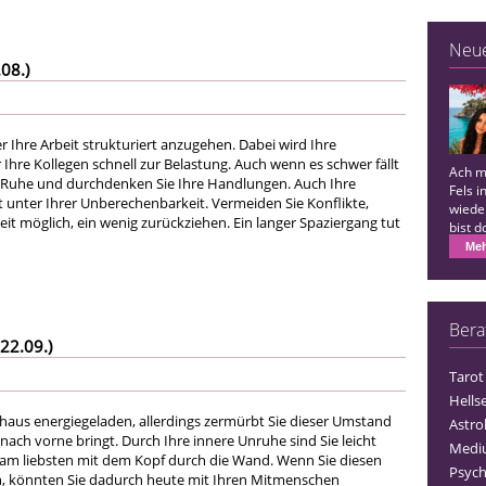
Neu
08.)
er Ihre Arbeit strukturiert anzugehen. Dabei wird Ihre
ür Ihre Kollegen schnell zur Belastung. Auch wenn es schwer fällt
Ach m
 Ruhe und durchdenken Sie Ihre Handlungen. Auch Ihre
Fels 
t unter Ihrer Unberechenbarkeit. Vermeiden Sie Konflikte,
wieder
eit möglich, ein wenig zurückziehen. Ein langer Spaziergang tut
bist 
danke
Meh
Bera
22.09.)
Tarot
Hells
chaus energiegeladen, allerdings zermürbt Sie dieser Umstand
Astro
e nach vorne bringt. Durch Ihre innere Unruhe sind Sie leicht
Medi
 am liebsten mit dem Kopf durch die Wand. Wenn Sie diesen
Psych
n, könnten Sie dadurch heute mit Ihren Mitmenschen