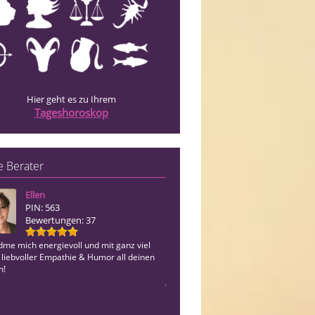
Hier geht es zu Ihrem
Tageshoroskop
 Berater
Ellen
Nati
PIN: 563
PIN: 026
Bewertungen: 37
Bewertungen: 11
dme mich energievoll und mit ganz viel
Hellsichtig. Wahrhaftig. Ohne Hilfsmitt
 liebvoller Empathie & Humor all deinen
erkenne, was ist - und was kommen da
n!
Für alle Themen mit Klarheit. Seit übe
Jahren. Gerne auch Terminanfragen off