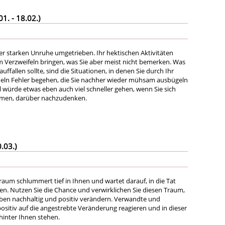
. - 18.02.)
er starken Unruhe umgetrieben. Ihr hektischen Aktivitäten
Verzweifeln bringen, was Sie aber meist nicht bemerken. Was
uffallen sollte, sind die Situationen, in denen Sie durch Ihr
eln Fehler begehen, die Sie nachher wieder mühsam ausbügeln
ürde etwas eben auch viel schneller gehen, wenn Sie sich
ähmen, darüber nachzudenken.
.03.)
raum schlummert tief in Ihnen und wartet darauf, in die Tat
n. Nutzen Sie die Chance und verwirklichen Sie diesen Traum,
eben nachhaltig und positiv verändern. Verwandte und
sitiv auf die angestrebte Veränderung reagieren und in dieser
hinter Ihnen stehen.