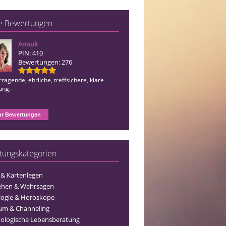
e Bewertungen
Anouk
Juna
PIN: 410
PIN: 510
Bewertungen: 276
Bewertungen: 1242
ragende, ehrliche, treffsichere, klare
Immer wieder unfassbar gut und absol
ung.
in den Aussagen, so geht gute Beratu
r Bewertungen
tungskategorien
 & Kartenlegen
ehen & Wahrsagen
logie & Horoskope
um & Channeling
ologische Lebensberatung