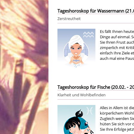
Tageshoroskop für Wassermann (21.01
Zerstreutheit
Es fällt Ihnen heut
Dinge auf einmal. 
Sie Ihren Frust au
zimperlich mit Krit
einfach Ihre Ziele 
auch mal eine Pau
Tageshoroskop für Fische (20.02. - 20
Klarheit und Wohlbefinden
Alles in Allem ist 
körperlichem Wohlb
Zugleich werden Si
hüten Sie sich vor 
Sie Ihre Erfolge je