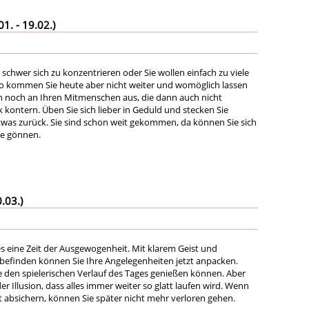
. - 19.02.)
e schwer sich zu konzentrieren oder Sie wollen einfach zu viele
So kommen Sie heute aber nicht weiter und womöglich lassen
ch noch an Ihren Mitmenschen aus, die dann auch nicht
ik kontern. Üben Sie sich lieber in Geduld und stecken Sie
etwas zurück. Sie sind schon weit gekommen, da können Sie sich
se gönnen.
.03.)
dies eine Zeit der Ausgewogenheit. Mit klarem Geist und
efinden können Sie Ihre Angelegenheiten jetzt anpacken.
e den spielerischen Verlauf des Tages genießen können. Aber
der Illusion, dass alles immer weiter so glatt laufen wird. Wenn
tzt absichern, können Sie später nicht mehr verloren gehen.