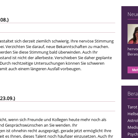
Neu
08.)
estaltet sich derzeit ziemlich schwierig. Ihre nervöse Stimmung
bei. Verzichten Sie darauf, neue Bekanntschaften zu machen.
hervor
werden Sie diese Stimmung bald überwinden. Auch Ihr
Berat
stand ist nicht der allerbeste. Verschieben Sie daher geplante
 Durch rechtzeitige Untersuchungen können Sie schweren
mit auch einem längeren Ausfall vorbeugen.
Meh
Bera
23.09.)
Tarot
Hells
icht, wenn sich Freunde und Kollegen heute mehr noch als
Astro
und Gesprächswünschen an Sie wenden. Ihr
Medi
n ist ohnehin recht ausgeprägt, gerade jetzt ermöglicht Ihre
Psych
it es Ihnen, dieses Talent noch häufiger einzusetzen. Auch Ihr