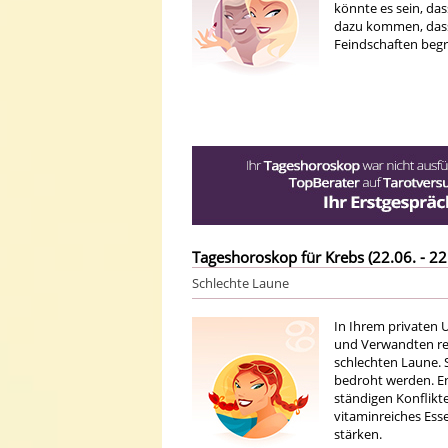
könnte es sein, da
dazu kommen, dass
Feindschaften beg
Tageshoroskop für Krebs (22.06. - 22
Schlechte Laune
In Ihrem privaten U
und Verwandten reag
schlechten Laune. S
bedroht werden. En
ständigen Konflikt
vitaminreiches Ess
stärken.