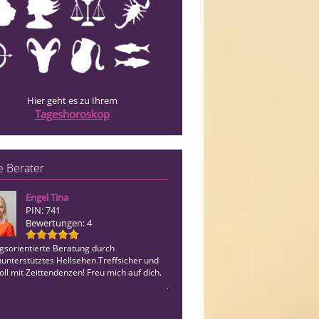
Hier geht es zu Ihrem
Tageshoroskop
 Berater
Engel Tina
Nati
PIN: 741
PIN: 026
Bewertungen: 4
Bewertungen: 11
gsorientierte Beratung durch
Hellsichtig. Wahrhaftig. Ohne Hilfsmitt
nunterstütztes Hellsehen.Treffsicher und
erkenne, was ist - und was kommen da
oll mit Zeittendenzen! Freu mich auf dich.
Für alle Themen mit Klarheit. Seit übe
Jahren. Gerne auch Terminanfragen off