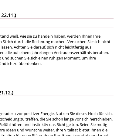
 22.11.)
tand weiß, wie sie zu handeln haben, werden Ihnen Ihre
n Strich durch die Rechnung machen. Versuchen Sie sich nicht
lassen. Achten Sie darauf, sich nicht leichtfertig aus
en, die auf einem jahrelangen Vertrauensverhältnis beruhen.
ab und suchen Sie sich einen ruhigen Moment, um Ihre
ündlich zu überdenken.
21.12.)
eradezu vor positiver Energie. Nutzen Sie dieses Hoch für sich,
scheidung zu treffen, die Sie schon lange vor sich herschieben.
Gefühl hören und instinktiv das Richtige tun. Seien Sie mutig
hre Ideen und Wünsche weiter. Ihre Vitalität bietet Ihnen die
tuation für neue Pläne, denn Ihre Energie wartet nur darauf,