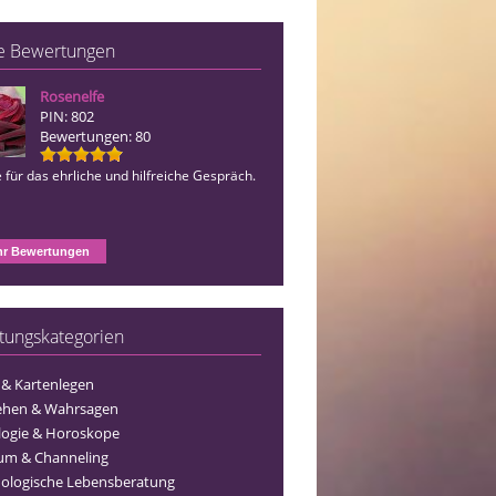
e Bewertungen
Rosenelfe
Leah
PIN: 802
PIN: 007
Bewertungen: 80
Bewertungen: 26
für das ehrliche und hilfreiche Gespräch.
hervorragende, sehr aufschlußreiche 
ehrlich und absolut treffsicher.
r Bewertungen
tungskategorien
 & Kartenlegen
ehen & Wahrsagen
logie & Horoskope
um & Channeling
ologische Lebensberatung