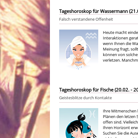
Tageshoroskop für Wassermann (21.01
Falsch verstandene Offenheit
Heute macht eindeut
Interaktionen gera
wenn Ihnen die Wah
Meinung fragt, sol
können von solcher 
verletzen. Manchma
Tageshoroskop für Fische (20.02. - 20
Geistesblitze durch Kontakte
Ihre Mitmenschen b
Plänen den letzen S
offen sind. Vielle
Ihren Horizont erw
Suchen Sie die Ause