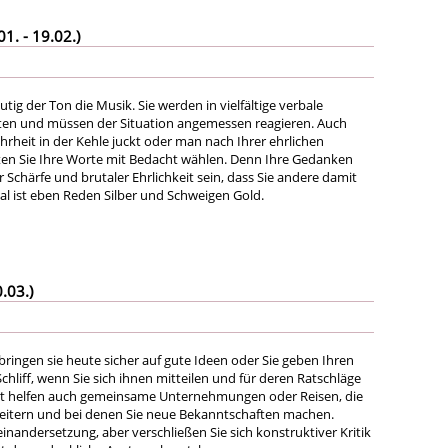
. - 19.02.)
ig der Ton die Musik. Sie werden in vielfältige verbale
ten und müssen der Situation angemessen reagieren. Auch
rheit in der Kehle juckt oder man nach Ihrer ehrlichen
lten Sie Ihre Worte mit Bedacht wählen. Denn Ihre Gedanken
Schärfe und brutaler Ehrlichkeit sein, dass Sie andere damit
l ist eben Reden Silber und Schweigen Gold.
.03.)
ringen sie heute sicher auf gute Ideen oder Sie geben Ihren
chliff, wenn Sie sich ihnen mitteilen und für deren Ratschläge
icht helfen auch gemeinsame Unternehmungen oder Reisen, die
eitern und bei denen Sie neue Bekanntschaften machen.
inandersetzung, aber verschließen Sie sich konstruktiver Kritik