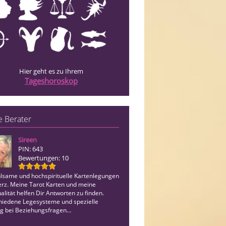
Hier geht es zu Ihrem
Tageshoroskop
 Berater
Sireen
Isabella
PIN: 643
PIN: 042
Bewertungen: 10
Bewertungen: 11
hlsame und hochspirituelle Kartenlegungen
Ich bin Medium und Bewusstsein Couc
erz. Meine Tarot Karten und meine
Change Your Identity . Raus aus den t
ualität helfen Dir Antworten zu finden.
Mustern .Spüre Dich selbst wieder un
hiedene Legesysteme und spezielle
Seele .
g bei Beziehungsfragen…