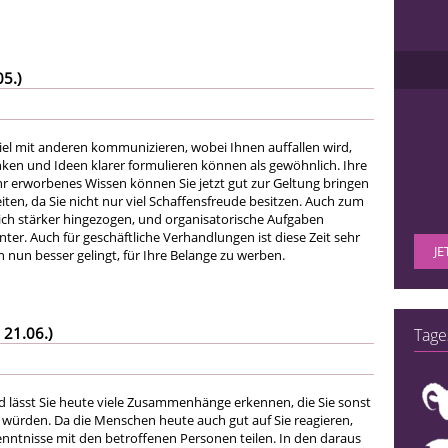
05.)
iel mit anderen kommunizieren, wobei Ihnen auffallen wird,
nken und Ideen klarer formulieren können als gewöhnlich. Ihre
 erworbenes Wissen können Sie jetzt gut zur Geltung bringen
ten, da Sie nicht nur viel Schaffensfreude besitzen. Auch zum
sich stärker hingezogen, und organisatorische Aufgaben
ienter. Auch für geschäftliche Verhandlungen ist diese Zeit sehr
JE
n nun besser gelingt, für Ihre Belange zu werben.
 21.06.)
Tage
d lässt Sie heute viele Zusammenhänge erkennen, die Sie sonst
ürden. Da die Menschen heute auch gut auf Sie reagieren,
kenntnisse mit den betroffenen Personen teilen. In den daraus