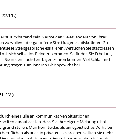
 22.11.)
her zurückhaltend sein. Vermeiden Sie es, andere von Ihrer
 zu wollen oder gar offene Streitfragen zu diskutieren. Zu
entuelle Streitgespräche eskalieren. Versuchen Sie stattdessen
 mit sich selbst ins Reine zu kommen. So finden Sie Erholung
en Sie in den nächsten Tagen zehren können. Viel Schlaf und
rung tragen zum inneren Gleichgewicht bei.
21.12.)
t durch eine Fülle an kommunikativen Situationen
 sollten darauf achten, dass Sie Ihre eigene Meinung nicht
rgrund stellen. Man könnte das als ein egoistisches Verhalten
 beruflichen als auch in privaten Gesprächen sollten Sie mehr
Fingerspitzengefühl zeigen. Ein solches Vorgehen hat mehr