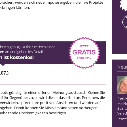
prächen, werden sich neue Impulse ergeben, die Ihre Projekte
erbringen können.
Neue
.07.)
heute günstig für einen offenen Meinungsaustausch. Gehen Sie
uf Ihr Gegenüber zu, so wird dieser dasselbe tun. Personen, die
Einfü
h verwickeln, spüren Ihre positiven Absichten und werden auf
mit H
ingehen. Damit können Sie Missverständnissen vorbeugen
Spirit
anhaltende Unstimmigkeiten beseitigen.
Versc
Legun