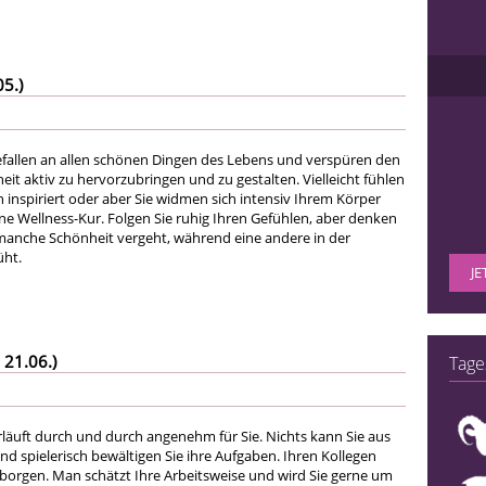
05.)
efallen an allen schönen Dingen des Lebens und verspüren den
it aktiv zu hervorzubringen und zu gestalten. Vielleicht fühlen
ch inspiriert oder aber Sie widmen sich intensiv Ihrem Körper
e Wellness-Kur. Folgen Sie ruhig Ihren Gefühlen, aber denken
 manche Schönheit vergeht, während eine andere in der
üht.
JE
 21.06.)
Tage
erläuft durch und durch angenehm für Sie. Nichts kann Sie aus
d spielerisch bewältigen Sie ihre Aufgaben. Ihren Kollegen
erborgen. Man schätzt Ihre Arbeitsweise und wird Sie gerne um