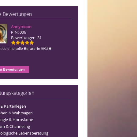
e Bewertungen
Annymoon
Estera
PIN: 006
PIN: 493
Bewertungen: 31
Bewertungen: 155
t so eine tolle Beraterin 🤩😍🍀
Vielen Dank liebe Estera für die tollen
Gespräche 🤗🍀🥰
r Bewertungen
tungskategorien
 & Kartenlegen
ehen & Wahrsagen
logie & Horoskope
um & Channeling
ologische Lebensberatung