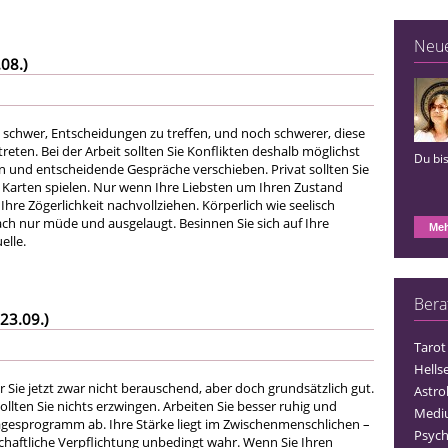
Neu
08.)
e schwer, Entscheidungen zu treffen, und noch schwerer, diese
reten. Bei der Arbeit sollten Sie Konflikten deshalb möglichst
Du bis
und entscheidende Gespräche verschieben. Privat sollten Sie
 Karten spielen. Nur wenn Ihre Liebsten um Ihren Zustand
Ihre Zögerlichkeit nachvollziehen. Körperlich wie seelisch
fach nur müde und ausgelaugt. Besinnen Sie sich auf Ihre
Meh
elle.
Bera
23.09.)
Tarot
Hells
für Sie jetzt zwar nicht berauschend, aber doch grundsätzlich gut.
Astro
ollten Sie nichts erzwingen. Arbeiten Sie besser ruhig und
Medi
agesprogramm ab. Ihre Stärke liegt im Zwischenmenschlichen –
Psych
chaftliche Verpflichtung unbedingt wahr. Wenn Sie Ihren