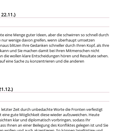
 22.11.)
te eine Menge guter Ideen, aber die schwirren so schnell durch
ie nur wenige davon greifen, wenn überhaupt umsetzen
naus blitzen Ihre Gedanken schneller durch Ihren Kopf, als Ihre
 kann und Sie machen damit bei Ihren Mitmenschen nicht
n die wollen klare Entscheidungen hören und Resultate sehen.
 auf eine Sache zu konzentrieren und die anderen
21.12.)
in letzter Zeit durch unbedachte Worte die Fronten verfestigt
zt eine gute Möglichkeit diese wieder aufzuweichen. Heute
sichten klar und diplomatisch vorbringen, sodass Ihr
ss Ihnen an einer Beilegung des Konfliktes gelegen ist und Sie
n wollen und auch akzeptieren. So können langfristige und