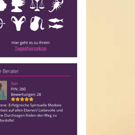
Hier geht es zu Ihrem
Tageshoroskop
 Berater
Sun
Medium Wilhelmine
PIN: 260
PIN: 043
Bewertungen: 28
Bewertungen: 1
ene -Erfolgreiche Spirituelle Mediale
Emphatisches Hellsichtiges Kartenleg
rbeit auf allen Ebenen/ Liebevolle und
Herz , mit und ohne Hilfsmittel übermi
che Durchsagen finden den Weg zu
dir die Botschaften der geistigen Welt
forthilfe!
Dir Wege zur Erfüllung deiner Hoffnu