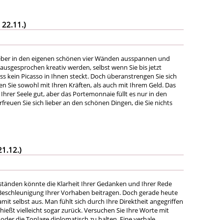
 22.11.)
ieber in den eigenen schönen vier Wänden ausspannen und
ausgesprochen kreativ werden, selbst wenn Sie bis jetzt
s kein Picasso in Ihnen steckt. Doch überanstrengen Sie sich
n Sie sowohl mit Ihren Kräften, als auch mit Ihrem Geld. Das
Ihrer Seele gut, aber das Portemonnaie füllt es nur in den
Erfreuen Sie sich lieber an den schönen Dingen, die Sie nichts
21.12.)
tänden könnte die Klarheit Ihrer Gedanken und Ihrer Rede
Beschleunigung Ihrer Vorhaben beitragen. Doch gerade heute
mit selbst aus. Man fühlt sich durch Ihre Direktheit angegriffen
hießt vielleicht sogar zurück. Versuchen Sie Ihre Worte mit
oder die Tonlage diplomatisch zu halten. Eine verbale