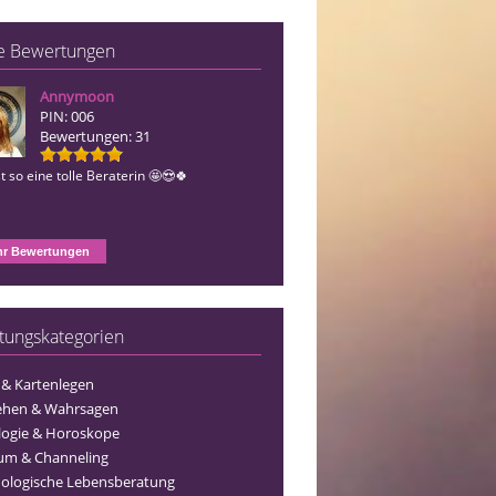
e Bewertungen
Annymoon
Estera
PIN: 006
PIN: 493
Bewertungen: 31
Bewertungen: 155
t so eine tolle Beraterin 🤩😍🍀
Vielen Dank liebe Estera für die tollen
Gespräche 🤗🍀🥰
r Bewertungen
tungskategorien
 & Kartenlegen
ehen & Wahrsagen
logie & Horoskope
um & Channeling
ologische Lebensberatung