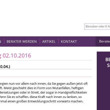
N
BERATER WERDEN
ARTIKEL
KONTAKT
g 02.10.2016
B
S
0.04.)
ergien nun vor allem nach innen, da Sie gegen außen jetzt oft
t. Meist geschieht dies in Form von Wutanfällen, heftigen
rsetzungen oder in Streit, der sogar in Handgreiflichkeiten
nn Sie es schaffen, diese Kraft nach innen zu lenken, so
nmal einen großen Entwicklungsschritt vorwärts machen.