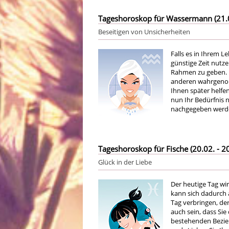
Tageshoroskop für Wassermann (21.01
Beseitigen von Unsicherheiten
Falls es in Ihrem L
günstige Zeit nutz
Rahmen zu geben. 
anderen wahrgenomm
Ihnen später helfe
nun Ihr Bedürfnis
nachgegeben werde
Tageshoroskop für Fische (20.02. - 20
Glück in der Liebe
Der heutige Tag wir
kann sich dadurch 
Tag verbringen, der
auch sein, dass Sie
bestehenden Bezieh