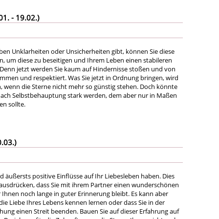
. - 19.02.)
eben Unklarheiten oder Unsicherheiten gibt, können Sie diese
en, um diese zu beseitigen und Ihrem Leben einen stabileren
Denn jetzt werden Sie kaum auf Hindernisse stoßen und von
en und respektiert. Was Sie jetzt in Ordnung bringen, wird
n, wenn die Sterne nicht mehr so günstig stehen. Doch könnte
 nach Selbstbehauptung stark werden, dem aber nur in Maßen
n sollte.
.03.)
d äußersts positive Einflüsse auf Ihr Liebesleben haben. Dies
ausdrücken, dass Sie mit ihrem Partner einen wunderschönen
 Ihnen noch lange in guter Erinnerung bleibt. Es kann aber
 die Liebe Ihres Lebens kennen lernen oder dass Sie in der
ung einen Streit beenden. Bauen Sie auf dieser Erfahrung auf