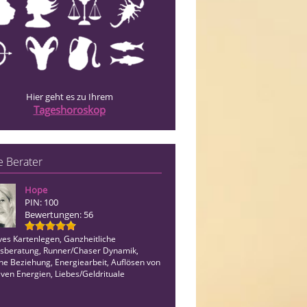
Hier geht es zu Ihrem
Tageshoroskop
 Berater
Hope
Antonius
PIN: 100
PIN: 469
Bewertungen: 56
Bewertungen: 8
ives Kartenlegen, Ganzheitliche
Liebevolle Lebensberatung mit Herz 
sberatung, Runner/Chaser Dynamik,
Empathie ! Ich begleite dich in all dein
che Beziehung, Energiearbeit, Auflösen von
Lebenssituation und gemeinsam finde
iven Energien, Liebes/Geldrituale
richtigen Weg für dich bei Pause bitte 
Grüße Antonius