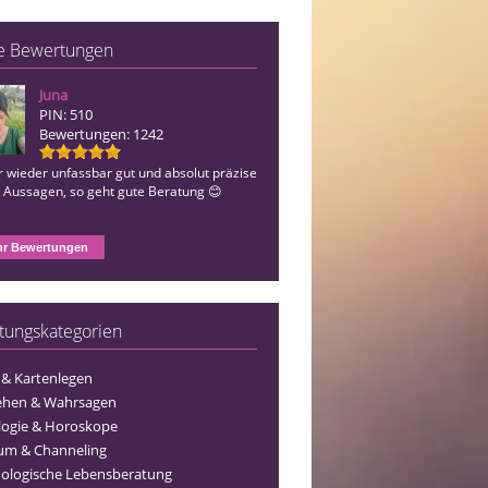
e Bewertungen
Juna
Annymoon
PIN: 510
PIN: 006
Bewertungen: 1242
Bewertungen: 31
 wieder unfassbar gut und absolut präzise
Du bist so eine tolle Beraterin 🤩😍🍀
n Aussagen, so geht gute Beratung 😊
r Bewertungen
tungskategorien
 & Kartenlegen
ehen & Wahrsagen
logie & Horoskope
um & Channeling
ologische Lebensberatung