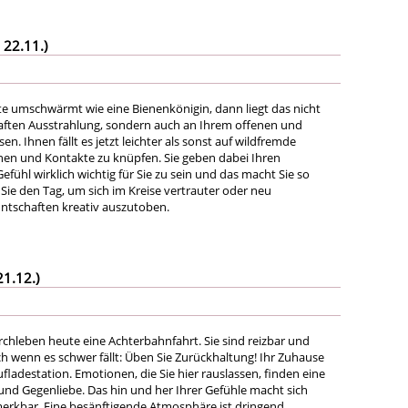
 22.11.)
 umschwärmt wie eine Bienenkönigin, dann liegt das nicht
haften Ausstrahlung, sondern auch an Ihrem offenen und
. Ihnen fällt es jetzt leichter als sonst auf wildfremde
en und Kontakte zu knüpfen. Sie geben dabei Ihren
ühl wirklich wichtig für Sie zu sein und das macht Sie so
Sie den Tag, um sich im Kreise vertrauter oder neu
tschaften kreativ auszutoben.
21.12.)
chleben heute eine Achterbahnfahrt. Sie sind reizbar und
ch wenn es schwer fällt: Üben Sie Zurückhaltung! Ihr Zuhause
ufladestation. Emotionen, die Sie hier rauslassen, finden eine
und Gegenliebe. Das hin und her Ihrer Gefühle macht sich
erkbar. Eine besänftigende Atmosphäre ist dringend