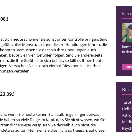
Neu
08.)
sst Sich heute schwerer als sonst unter Kontrolle bringen. Sind
n gefühlvoller Mensch, so kann dies zu Handlungen führen, die
Immer
 könnten. Versuchen Sie deshalb Ihre Handlungen auch
in de
ken, bevor Sie Ihren Gefühlen folgen. Sind Sie andererseits
son, die Ihre Gefühle für sich behält, so fällt es Ihnen heute
eigen. Versuchen Sie es doch einmal. Dies kann viel Klarheit
Meh
hungen vertiefen.
Bera
23.09.)
Tarot
Hells
icht, wenn Sie heute keinen Elan aufbringen, irgendetwas
Astro
Sie haben so viele Dinge im Kopf, dass Sie nicht wissen, wo Sie
Medi
erständlicherweise verspüren Sie deshalb auch nicht die
Psych
endetwas zu tun. Nehmen Sie dies nicht so tragisch, auf diesen