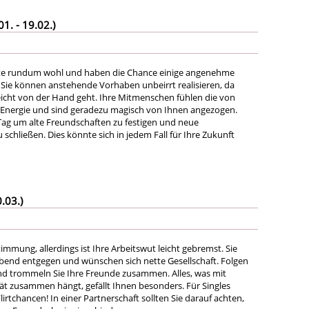
. - 19.02.)
eute rundum wohl und haben die Chance einige angenehme
. Sie können anstehende Vorhaben unbeirrt realisieren, da
leicht von der Hand geht. Ihre Mitmenschen fühlen die von
Energie und sind geradezu magisch von Ihnen angezogen.
Tag um alte Freundschaften zu festigen und neue
schließen. Dies könnte sich in jedem Fall für Ihre Zukunft
.03.)
Stimmung, allerdings ist Ihre Arbeitswut leicht gebremst. Sie
bend entgegen und wünschen sich nette Gesellschaft. Folgen
nd trommeln Sie Ihre Freunde zusammen. Alles, was mit
tät zusammen hängt, gefällt Ihnen besonders. Für Singles
lirtchancen! In einer Partnerschaft sollten Sie darauf achten,