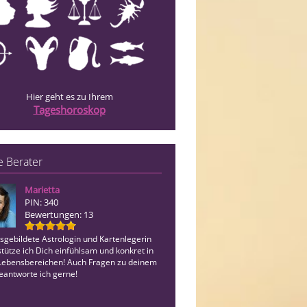
Hier geht es zu Ihrem
Tageshoroskop
 Berater
Marietta
Medium Renate
PIN: 340
PIN: 143
Bewertungen: 13
Bewertungen: 5
sgebildete Astrologin und Kartenlegerin
TOP MEDIUM,Hellsichtiges versiertes
tütze ich Dich einfühlsam und konkret in
Engelmedium mit oder ohne Karten E
 Lebensbereichen! Auch Fragen zu deinem
& hocherfahren! Expertin für Männer
eantworte ich gerne!
er wirklich denkt,auch Beruf und Fina