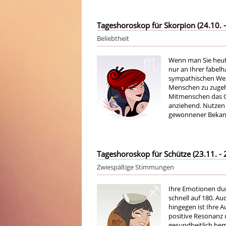
Tageshoroskop für Skorpion (24.10. -
Beliebtheit
Wenn man Sie heute
nur an Ihrer fabel
sympathischen Wesen
Menschen zu zugeh
Mitmenschen das Gef
anziehend. Nutzen 
gewonnener Bekann
Tageshoroskop für Schütze (23.11. - 
Zwiespältige Stimmungen
Ihre Emotionen dur
schnell auf 180. Au
hingegen ist Ihre A
positive Resonanz 
gesundheitlich bem