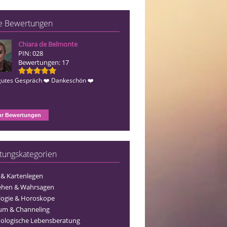
e Bewertungen
Chiara de Belmonte
Gisele
PIN: 028
PIN: 243
Bewertungen: 17
Bewertungen: 212
gutes Gespräch ❤️ Dankeschön ❤️
Dankeschön für die lieben Worte
r Bewertungen
tungskategorien
 & Kartenlegen
ehen & Wahrsagen
logie & Horoskope
um & Channeling
ologische Lebensberatung