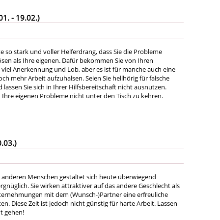
. - 19.02.)
te so stark und voller Helferdrang, dass Sie die Probleme
lösen als Ihre eigenen. Dafür bekommen Sie von Ihren
iel Anerkennung und Lob, aber es ist für manche auch eine
ch mehr Arbeit aufzuhalsen. Seien Sie hellhörig für falsche
lassen Sie sich in Ihrer Hilfsbereitschaft nicht ausnutzen.
 Ihre eigenen Probleme nicht unter den Tisch zu kehren.
.03.)
anderen Menschen gestaltet sich heute überwiegend
nüglich. Sie wirken attraktiver auf das andere Geschlecht als
ternehmungen mit dem (Wunsch-)Partner eine erfreuliche
n. Diese Zeit ist jedoch nicht günstig für harte Arbeit. Lassen
ut gehen!