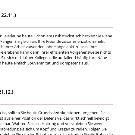
 22.11.)
er Feierlaune heute. Schon am Frühstückstisch hecken Sie Pläne
. Fangen Sie gleich an, Ihre Freunde zusammenzutrommeln,
ch Ihrer Arbeit zuwenden, ohne abgelenkt zu sein. Ihre
Feierabend kann dann Ihrer effizienten Vorgehensweise nichts
ie sich nicht über Kollegen, die auffallend häufig Ihre Nähe
en heute einfach Souveränität und Kompetenz aus.
21.12.)
h ist, sollten Sie heute Grundsatzdiskussionen umgehen. Sie
 aus einer Position der Defensive, das wirkt schnell beleidigt
eifbar. Wahren Sie also Haltung und verschieben Sie wenn
erabredung als sich um Kopf und Kragen zu reden. Folgen Sie
 ziehen Sie sich ins Private zurück, hier finden Sie die Ruhe, die