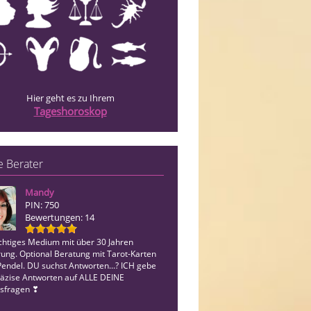
Hier geht es zu Ihrem
Tageshoroskop
 Berater
Mandy
Kijara
PIN: 750
PIN: 951
Bewertungen: 14
Bewertungen: 22
ichtiges Medium mit über 30 Jahren
Hellfühliges Kartenlegen, wenn mögli
rung. Optional Beratung mit Tarot-Karten
Zeitangaben. Beratung in allen Leben
Pendel. DU suchst Antworten...? ICH gebe
freue mich auf euren Anruf!
räzise Antworten auf ALLE DEINE
sfragen ❣