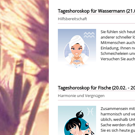
Tageshoroskop für Wassermann (21.01
Hilfsbereitschaft
Sie fühlen sich heu
anderer schneller 
Mitmenschen auch v
Einladung, Ihnen no
Schmeicheleien und 
Versuchen Sie auch
Tageshoroskop für Fische (20.02. - 20
Harmonie und Vergnügen
Zusammensein mit 
harmonisch und verg
üblich, weshalb Un
Sache werden dürfte
Sie es sich heute g