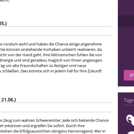
wicht.
05.)
eute rundum wohl und haben die Chance einige angenehme
. Sie können anstehende Vorhaben unbeirrt realisieren, da
leicht von der Hand geht. Ihre Mitmenschen fühlen die von
Energie und sind geradezu magisch von Ihnen angezogen.
Tag um alte Freundschaften zu festigen und neue
schließen. Dies könnte sich in jedem Fall für Ihre Zukunft
JE
 21.06.)
Tage
as Zeug zum wahren Schwerenöter. Jede sich bietende Chance
irt erkennen und ergreifen Sie sofort. Durch Ihre
stehen die Erfolgsaussichten übrigens hervorragend. Wer in