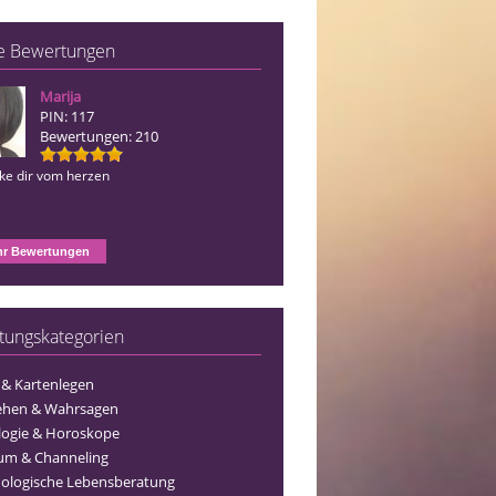
e Bewertungen
Marija
Blue Angel
PIN: 117
PIN: 156
Bewertungen: 210
Bewertungen: 127
nke dir vom herzen
Ich danke dir vom herzen
r Bewertungen
tungskategorien
 & Kartenlegen
ehen & Wahrsagen
logie & Horoskope
um & Channeling
ologische Lebensberatung