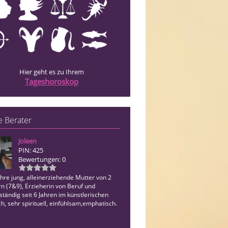
Hier geht es zu Ihrem
Tageshoroskop
 Berater
Joleen
Sylvie
PIN: 425
PIN: 038
Bewertungen: 0
Bewertungen: 6
ahre jung, alleinerziehende Mutter von 2
n (7&9), Erzieherin von Beruf und
ständig seit 6 Jahren im künstlerischen
h, sehr spirituell, einfühlsam,emphatisch.