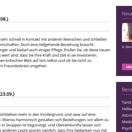
Neu
08.)
sehr schnell in Kontakt mit anderen Menschen und schließen
ntschaften. Doch eine tiefgehende Beziehung braucht
Ic da
ger und bedarf auch einiger Pflege. Prüfen Sie, ob diese neuen
ert sind, dass Sie Ihre Kraft und Zeit in sie investieren.
en kritischen Blick auf sich selbst und ob Sie nicht zu
rem Freundeskreis umgehen.
Meh
Bera
23.09.)
Tarot
Hells
fühlsleben mehr in den Vordergrund, und zwar auf eine
Astro
 Ebenso harmonisch gestalten sich Beziehungen, vor allem zu
Medi
 in Gruppen ist begünstigt, und Übereinkünfte lassen sich
Psych
 Die anderen Leute spüren nämlich, dass Ihre Gedanken nun mit