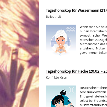
Tageshoroskop für Wassermann (21.01
Beliebtheit
Wenn man Sie heute
nur an Ihrer fabel
sympathischen Wesen
Menschen zu zugeh
Mitmenschen das Gef
anziehend. Nutzen 
gewonnener Bekann
Tageshoroskop für Fische (20.02. - 20
Konflikte lösen
Heute scheint Ihnen
sehr zurückwerfen.
Erfolge einstellen.
selbst bei Freunds
Missverständnissen