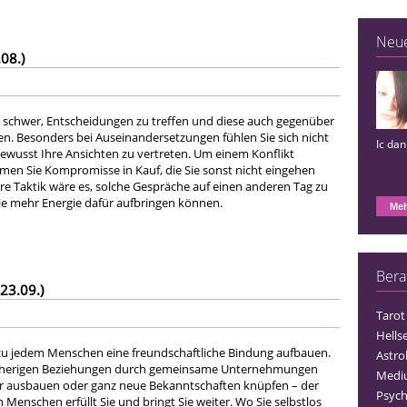
Neu
08.)
te schwer, Entscheidungen zu treffen und diese auch gegenüber
en. Besonders bei Auseinandersetzungen fühlen Sie sich nicht
Ic da
bewusst Ihre Ansichten zu vertreten. Um einem Konflikt
en Sie Kompromisse in Kauf, die Sie sonst nicht eingehen
re Taktik wäre es, solche Gespräche auf einen anderen Tag zu
ie mehr Energie dafür aufbringen können.
Meh
Bera
23.09.)
Tarot
Hells
zu jedem Menschen eine freundschaftliche Bindung aufbauen.
Astro
isherigen Beziehungen durch gemeinsame Unternehmungen
Medi
er ausbauen oder ganz neue Bekanntschaften knüpfen – der
Psych
Menschen erfüllt Sie und bringt Sie weiter. Wo Sie selbstlos