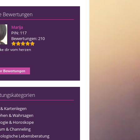
e Bewertungen
Marija
Blue Angel
PIN: 117
PIN: 156
Bewertungen: 210
Bewertungen: 127
nke dir vom herzen
Ich danke dir vom herzen
r Bewertungen
tungskategorien
 & Kartenlegen
ehen & Wahrsagen
logie & Horoskope
um & Channeling
ologische Lebensberatung