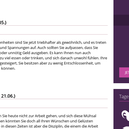
05.)
heiten sind Sie jetzt triebhafter als gewöhnlich, und es treten
und Spannungen auf. Auch sollten Sie aufpassen, dass Sie
l oder unnötig Geld ausgeben. Es kann Ihnen nun auch
 zu viel essen oder trinken, und sich danach unwohl fühlen. Ihre
r gesteigert, Sie besitzen aber zu wenig Entschlossenheit, um
u können.
JE
 21.06.)
Tage
 Sie heute nicht zur Arbeit gehen, und sich diese Mühsal
sen könnten Sie doch all Ihren Wünschen und Gelüsten
n diesen Zeiten ist aber die Disziplin, die einem die Arbeit