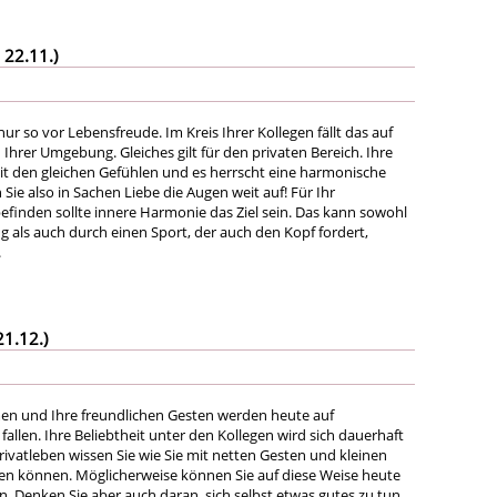
 22.11.)
ur so vor Lebensfreude. Im Kreis Ihrer Kollegen fällt das auf
 Ihrer Umgebung. Gleiches gilt für den privaten Bereich. Ihre
it den gleichen Gefühlen und es herrscht eine harmonische
ie also in Sachen Liebe die Augen weit auf! Für Ihr
efinden sollte innere Harmonie das Ziel sein. Das kann sowohl
g als auch durch einen Sport, der auch den Kopf fordert,
.
21.12.)
n und Ihre freundlichen Gesten werden heute auf
allen. Ihre Beliebtheit unter den Kollegen wird sich dauerhaft
rivatleben wissen Sie wie Sie mit netten Gesten und kleinen
n können. Möglicherweise können Sie auf diese Weise heute
en. Denken Sie aber auch daran, sich selbst etwas gutes zu tun,