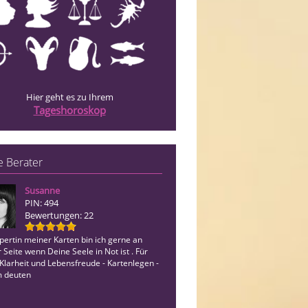
Hier geht es zu Ihrem
Tageshoroskop
 Berater
Susanne
Engel Tina
PIN: 494
PIN: 741
Bewertungen: 22
Bewertungen: 4
pertin meiner Karten bin ich gerne an
Lösungsorientierte Beratung durch
 Seite wenn Deine Seele in Not ist . Für
kartenunterstütztes Hellsehen.Treffsi
Klarheit und Lebensfreude - Kartenlegen -
liebevoll mit Zeittendenzen! Freu mich
 deuten