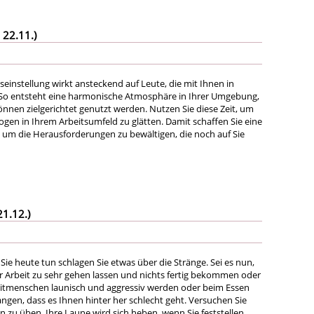
 22.11.)
seinstellung wirkt ansteckend auf Leute, die mit Ihnen in
o entsteht eine harmonische Atmosphäre in Ihrer Umgebung,
önnen zielgerichtet genutzt werden. Nutzen Sie diese Zeit, um
gen in Ihrem Arbeitsumfeld zu glätten. Damit schaffen Sie eine
 um die Herausforderungen zu bewältigen, die noch auf Sie
21.12.)
e Sie heute tun schlagen Sie etwas über die Stränge. Sei es nun,
er Arbeit zu sehr gehen lassen und nichts fertig bekommen oder
itmenschen launisch und aggressiv werden oder beim Essen
ngen, dass es Ihnen hinter her schlecht geht. Versuchen Sie
in zu üben. Ihre Laune wird sich heben, wenn Sie feststellen,