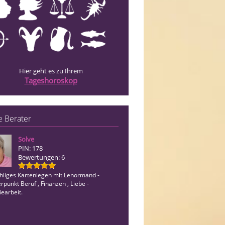
Hier geht es zu Ihrem
Tageshoroskop
 Berater
Solve
Engel Medium Kim
PIN: 178
PIN: 019
Bewertungen: 6
Bewertungen: 7
ühliges Kartenlegen mit Lenormand -
Medium, Jenseitskontakt, Kartenlegen
punkt Beruf , Finanzen , Liebe -
Hellsehen, Tierkommunikation. Ich fr
earbeit.
dich auf deinem Weg und allen Bereic
deinem Leben zu begleiten.Ich bin für 
Fragen und Themen offen.