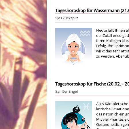
Tageshoroskop für Wassermann (21.01
Sie Glückspilz
Heute fällt Ihnen a
der Zufall erledig
Ihren Kollegen kla
Erfolg. Ihr Optimi
wirkt das sehr attra
zu werden. Aber übe
Tageshoroskop für Fische (20.02. - 20
Sanfter Engel
Alles Kämpferische 
kritische Situatione
das natürlich ein g
Mit viel Phantasie
Gesundheitlich geht