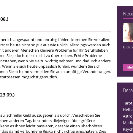
Neu
08.)
 innerlich angespannt und unruhig fühlen, kommen Sie vor allem
tner heute nicht so gut aus wie üblich. Allerdings werden auch
Ic da
t anderen Menschen kleinere Probleme für Ihr Gefühlsleben
en Sie jedoch, diese nicht zu übertreiben. Echte Probleme
ntstehen, wenn Sie sie zu wichtig nehmen und dadurch andere
. Wenn Sie sich heute unpässlich fühlen, wundern Sie sich
Meh
onen Sie sich und vermeiden Sie auch unnötige Veränderungen.
 stattdessen möglichst gemütlich.
Bera
23.09.)
Tarot
Hells
zu, schneller Geld auszugeben als üblich. Verschieben Sie
Astro
einen anderen Tag, besonders diejenigen über größere
Medi
 kann es Ihnen leicht passieren, dass Sie einen überhöhten
Psych
 das damit verbundene Risiko nicht richtig einschätzen. Dies