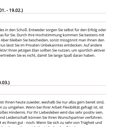
. - 19.02.)
lles in den Schoß. Entweder sorgen Sie selbst für den Erfolg oder
t das für Sie. Durch Ihre Hochstimmung kommen Sie bestens mit
r. Aber bleiben Sie bescheiden, sonst missgönnt man Ihnen den
smus lässt Sie im Privaten Unbekanntes entdecken. Auf andere
ktiv! Ihren jetzigen Elan sollten Sie nutzen, um sportlich aktiver
rtreiben Sie es nicht, damit Sie lange Spaß daran haben.
.03.)
ist Ihnen heute zuwider, weshalb Sie nur allzu gern bereit sind,
n zu umgehen. Wenn bei Ihrer Arbeit Flexibilität gefragt ist, ist
roßes Hindernis. Für Ihr Liebesleben wird das sehr positiv sein.
 und Leidenschaft können Sie Ihren Wunschpartner verführen.
 es Ihnen gut - noch. Wenn Sie sich zu sehr von Trägheit und