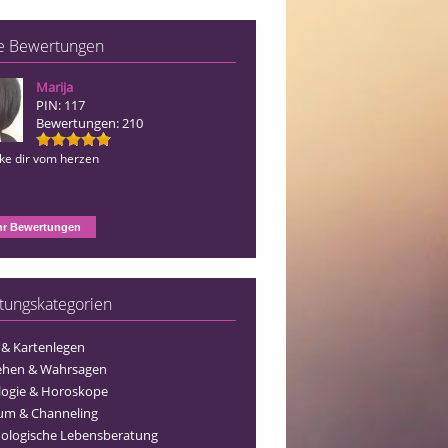
e Bewertungen
Marija
Blue Angel
PIN: 117
PIN: 156
Bewertungen: 210
Bewertungen: 127
nke dir vom herzen
Ich danke dir vom herzen
r Bewertungen
tungskategorien
 & Kartenlegen
ehen & Wahrsagen
logie & Horoskope
um & Channeling
ologische Lebensberatung